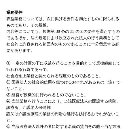
業務要件
収益業務については、次に掲げる要件を満たすものに限られる
ものであり、その規模、
内容等についても、規則第 30 条の 35 の３の要件を満たすもの
であるほか、法の規定により設立された法人の行う業務として
社会的に許容される範囲内のものであることに十分留意する必
要があります。
① 一定の計画の下に収益を得ることを目的として反復継続して
行われる行為であって、
社会通念上業務と認められる程度のものであること。
② 医療法人の社会的信用を傷つけるおそれがあるもの（注）で
ないこと。
③ 経営が投機的に行われるものでないこと。
④ 当該業務を行うことにより、当該医療法人の開設する病院、
診療所、介護老人保健施
設又は介護医療院の業務の円滑な遂行を妨げるおそれがないこ
と。
⑤ 当該医療法人以外の者に対する名義の貸与その他不当な方法