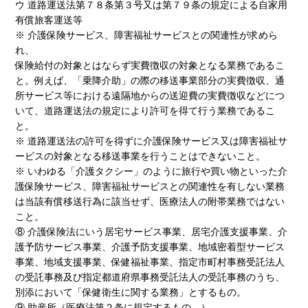
ウ 道路運送法第７８条第３号又は第７９条の規定による自家用
有償旅客運送等
※ 介護保険サービス、障害福祉サービスとの関連性が求めら
れ、
保険給付の対象とはならず実費徴収の対象となる業務であるこ
と。例えば、「乗降介助」の際の移送事業部分の実費徴収、通
所サービス等における遠隔地からの送迎費の実費徴収などにつ
いて、道路運送法の規定により許可を得て行う業務であるこ
と。
※ 道路運送法の許可を得ずに介護保険サービス又は障害福祉サ
ービスの対象となる移送事業を行うことはできないこと。
※ いわゆる「介護タクシー」のように旅行や買い物といった介
護保険サービス、障害福祉サービスとの関連性を有しない業務
は当該有償移送行為に該当せず、医療法人の附帯業務ではない
こと。
⑧ 介護保険法にいう居宅サービス事業、居宅介護支援事業、介
護予防サービス事業、介護予防支援事業、地域密着型サービス
事業、地域支援事業、保健福祉事業、指定市町村事務受託法人
の受託事務及び指定都道府県事務受託法人の受託事務のうち、
別添において「保健衛生に関する業務」とするもの。
⑨ 助産所（医療法第２条に規定するもの。）