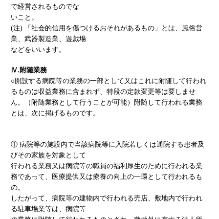
で経営されるものでな
いこと。
(注) 「社会的信用を傷つけるおそれがあるもの」とは、風俗営
業、武器製造業、遊戯場
などをいいます。
Ⅳ.附随業務
○開設する病院等の業務の一部として又はこれに附随して行われ
るものは収益業務に含まれず、特段の定款変更等は要しませ
ん。（附随業務として行うことが可能）附随して行われる業務
とは、次に掲げるものです。
① 病院等の施設内で当該病院等に入院若しくは通院する患者及
びその家族を対象として
行われる業務又は病院等の職員の福利厚生のために行われる業
務であって、医療提供又は療養の向上の一環として行われるも
の。
したがって、病院等の建物内で行われる売店、敷地内で行われ
る駐車場業等は、病院等