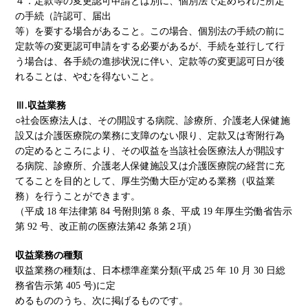
４．定款等の変更認可申請とは別に、個別法で定められた所定
の手続（許認可、届出
等）を要する場合があること。この場合、個別法の手続の前に
定款等の変更認可申請をする必要があるが、手続を並行して行
う場合は、各手続の進捗状況に伴い、定款等の変更認可日が後
れることは、やむを得ないこと。
Ⅲ.収益業務
○社会医療法人は、その開設する病院、診療所、介護老人保健施
設又は介護医療院の業務に支障のない限り、定款又は寄附行為
の定めるところにより、その収益を当該社会医療法人が開設す
る病院、診療所、介護老人保健施設又は介護医療院の経営に充
てることを目的として、厚生労働大臣が定める業務（収益業
務）を行うことができます。
（平成 18 年法律第 84 号附則第 8 条、平成 19 年厚生労働省告示
第 92 号、改正前の医療法第42 条第２項）
収益業務の種類
収益業務の種類は、日本標準産業分類(平成 25 年 10 月 30 日総
務省告示第 405 号)に定
めるもののうち、次に掲げるものです。