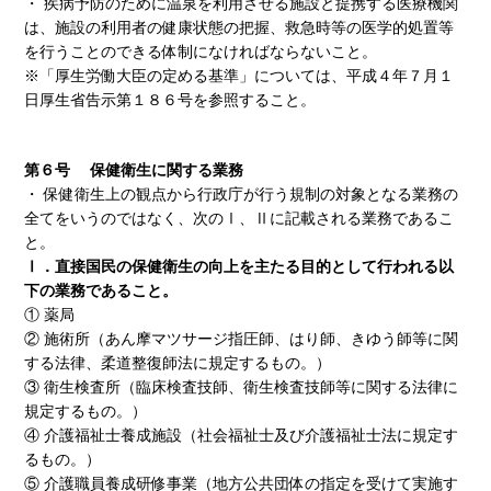
・ 疾病予防のために温泉を利用させる施設と提携する医療機関
は、施設の利用者の健康状態の把握、救急時等の医学的処置等
を行うことのできる体制になければならないこと。
※「厚生労働大臣の定める基準」については、平成４年７月１
日厚生省告示第１８６号を参照すること。
第６号 保健衛生に関する業務
・ 保健衛生上の観点から行政庁が行う規制の対象となる業務の
全てをいうのではなく、次のⅠ、Ⅱに記載される業務であるこ
と。
Ⅰ．直接国民の保健衛生の向上を主たる目的として行われる以
下の業務であること。
① 薬局
② 施術所（あん摩マツサージ指圧師、はり師、きゆう師等に関
する法律、柔道整復師法に規定するもの。）
③ 衛生検査所（臨床検査技師、衛生検査技師等に関する法律に
規定するもの。）
④ 介護福祉士養成施設（社会福祉士及び介護福祉士法に規定す
るもの。）
⑤ 介護職員養成研修事業（地方公共団体の指定を受けて実施す