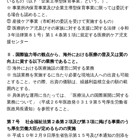
いるもの（以下「企業主導型保育事業」という。）。
※ 事業所内保育事業及び企業主導型保育事業に限っては委託す
る場合も認めること。
㉑ 産後ケア事業（市町村の委託を受けて実施するもの）
㉒ 医療的ケア児及びその家族に対する支援に関する法律（令和
３年法律第８１号）第１４条第１項に規定する医療的ケア児支
援センター
Ⅱ．国際協力等の観点から、海外における医療の普及又は質の
向上に資する以下の業務であること。
① 海外における医療施設の運営に関する業務
※ 当該業務を実施するに当たり必要な現地法人への出資も可能
とすること。その際、出資の価額は、繰越利益積立金の額の範
囲内とする。
※ 具体的な運用に当たっては、「医療法人の国際展開に関する
業務について」（平成２６年医政発０３１９第５号厚生労働省
医政局長通知）を参照すること。
第７号 社会福祉法第２条第２項及び第３項に掲げる事業のう
ち厚生労働大臣が定めるものの実施
※ 平成１０年２月９日厚生省告示第１５号及び本通知の別添を