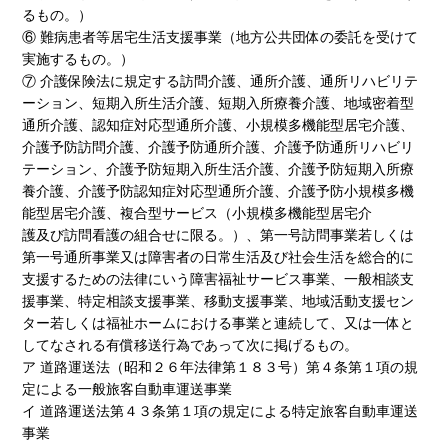
るもの。）
⑥ 難病患者等居宅生活支援事業（地方公共団体の委託を受けて
実施するもの。）
⑦ 介護保険法に規定する訪問介護、通所介護、通所リハビリテ
ーション、短期入所生活介護、短期入所療養介護、地域密着型
通所介護、認知症対応型通所介護、小規模多機能型居宅介護、
介護予防訪問介護、介護予防通所介護、介護予防通所リハビリ
テーション、介護予防短期入所生活介護、介護予防短期入所療
養介護、介護予防認知症対応型通所介護、介護予防小規模多機
能型居宅介護、複合型サービス（小規模多機能型居宅介
護及び訪問看護の組合せに限る。）、第一号訪問事業若しくは
第一号通所事業又は障害者の日常生活及び社会生活を総合的に
支援するための法律にいう障害福祉サービス事業、一般相談支
援事業、特定相談支援事業、移動支援事業、地域活動支援セン
ター若しくは福祉ホームにおける事業と連続して、又は一体と
してなされる有償移送行為であって次に掲げるもの。
ア 道路運送法（昭和２６年法律第１８３号）第４条第１項の規
定による一般旅客自動車運送事業
イ 道路運送法第４３条第１項の規定による特定旅客自動車運送
事業