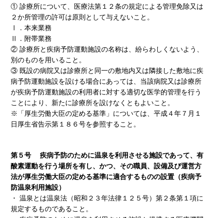
① 診療所について、医療法第１２条の規定による管理免除又は
２か所管理の許可は原則として与えないこと。
Ⅰ．本来業務
Ⅱ．附帯業務
② 診療所と疾病予防運動施設の名称は、紛らわしくないよう、
別のものを用いること。
③ 既設の病院又は診療所と同一の敷地内又は隣接した敷地に疾
病予防運動施設を設ける場合にあっては、当該病院又は診療所
が疾病予防運動施設の利用者に対する適切な医学的管理を行う
ことにより、新たに診療所を設けなくともよいこと。
※「厚生労働大臣の定める基準」については、平成４年７月１
日厚生省告示第１８６号を参照すること。
第５号 疾病予防のために温泉を利用させる施設であって、有
酸素運動を行う場所を有し、かつ、その職員、設備及び運営方
法が厚生労働大臣の定める基準に適合するものの設置（疾病予
防温泉利用施設）
・ 温泉とは温泉法（昭和２３年法律１２５号）第２条第１項に
規定するものであること。