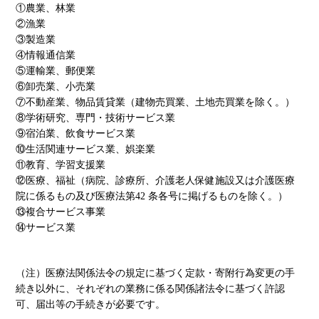
①農業、林業
②漁業
③製造業
④情報通信業
⑤運輸業、郵便業
⑥卸売業、小売業
⑦不動産業、物品賃貸業（建物売買業、土地売買業を除く。）
⑧学術研究、専門・技術サービス業
⑨宿泊業、飲食サービス業
⑩生活関連サービス業、娯楽業
⑪教育、学習支援業
⑫医療、福祉（病院、診療所、介護老人保健施設又は介護医療
院に係るもの及び医療法第42 条各号に掲げるものを除く。）
⑬複合サービス事業
⑭サービス業
（注）医療法関係法令の規定に基づく定款・寄附行為変更の手
続き以外に、それぞれの業務に係る関係諸法令に基づく許認
可、届出等の手続きが必要です。