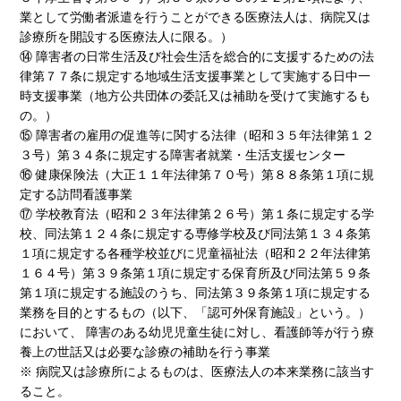
業として労働者派遣を行うことができる医療法人は、病院又は
診療所を開設する医療法人に限る。）
⑭ 障害者の日常生活及び社会生活を総合的に支援するための法
律第７７条に規定する地域生活支援事業として実施する日中一
時支援事業（地方公共団体の委託又は補助を受けて実施するも
の。）
⑮ 障害者の雇用の促進等に関する法律（昭和３５年法律第１２
３号）第３４条に規定する障害者就業・生活支援センター
⑯ 健康保険法（大正１１年法律第７０号）第８８条第１項に規
定する訪問看護事業
⑰ 学校教育法（昭和２３年法律第２６号）第１条に規定する学
校、同法第１２４条に規定する専修学校及び同法第１３４条第
１項に規定する各種学校並びに児童福祉法（昭和２２年法律第
１６４号）第３９条第１項に規定する保育所及び同法第５９条
第１項に規定する施設のうち、同法第３９条第１項に規定する
業務を目的とするもの（以下、「認可外保育施設」という。）
において、 障害のある幼児児童生徒に対し、看護師等が行う療
養上の世話又は必要な診療の補助を行う事業
※ 病院又は診療所によるものは、医療法人の本来業務に該当す
ること。