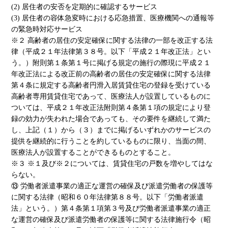
(2) 居住者の安否を定期的に確認するサービス
(3) 居住者の容体急変時における応急措置、医療機関への通報等
の緊急時対応サービス
※２ 高齢者の居住の安定確保に関する法律の一部を改正する法
律（平成２１年法律第３８号。以下「平成２１年改正法」とい
う。）附則第１条第１号に掲げる規定の施行の際現に平成２１
年改正法による改正前の高齢者の居住の安定確保に関する法律
第４条に規定する高齢者円滑入居賃貸住宅の登録を受けている
高齢者専用賃貸住宅であって、医療法人が設置しているものに
ついては、平成２１年改正法附則第４条第１項の規定により登
録の効力が失われた場合であっても、その要件を継続して満た
し、上記（１）から（３）までに掲げるいずれかのサービスの
提供を継続的に行うことを約しているものに限り、当面の間、
医療法人が設置することができるものとすること。
※３ ※１及び※２については、賃貸住宅の戸数を増やしてはな
らない。
⑬ 労働者派遣事業の適正な運営の確保及び派遣労働者の保護等
に関する法律（昭和６０年法律第８８号。以下「労働者派遣
法」という。）第４条第１項第３号及び労働者派遣事業の適正
な運営の確保及び派遣労働者の保護等に関する法律施行令（昭