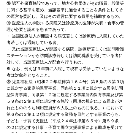
⑱ 認可外保育施設であって、地方公共団体がその職員、設備等
に関する基準を定め、当該基準に適合することを条件としてそ
の運営を委託し、又はその運営に要する費用を補助するもの。
⑲ 医療法人の開設する病院又は診療所の医師が栄養・食事の管
理が必要と認める患者であって、
・ 当該医療法人が開設する病院若しくは診療所に入院していた
者若しくは通院している者、
・ 又は当該医療法人が開設する病院、診療所若しくは訪問看護
ステーションから訪問診療若しくは訪問看護を受けている者に
対して、当該医療法人が配食を行うもの。
※ なお、例えば３年前に入院して現在は受診していないような
者は対象外となること。
⑳ 児童福祉法（昭和２２年法律第１６４号）第６条の３第９項
に規定する家庭的保育事業、同条第１１項に規定する居宅訪問
型保育事業、同条第１２項に規定する事業所内保育事業及び第
５９条の２第１項に規定する施設（同項の規定による届出がさ
れたもののうち利用定員が６人以上のものに限る。）において
第６条の３第１２項に規定する業務を目的とする事業のうち、
子ども・子育て支援法（平成２４年法律第６５号）第５９条
の２に規定する仕事・子育て両立支援事業による助成を受けて