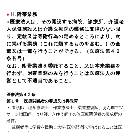
Ⅱ.附帯業務
○医療法人は、その開設する病院、診療所、介護老
人保健施設又は介護医療院の業務に支障のない限
り、定款又は寄附行為の定めるところにより、次
に掲げる業務（これに類するものを含む。）の全
部又は一部を行うことができる。（医療法第４２
条各号）
なお、附帯業務を委託すること、又は本来業務を
行わず、附帯業務のみを行うことは医療法人の運
営として不適当であること。
医療法第４２条
第１号 医療関係者の養成又は再教育
・ 看護師、理学療法士、作業療法士、柔道整復師、あん摩マツ
サージ指圧師、はり師、きゆう師その他医療関係者の養成所の
経営。
・ 後継者等に学費を援助し大学(医学部)等で学ばせることは医