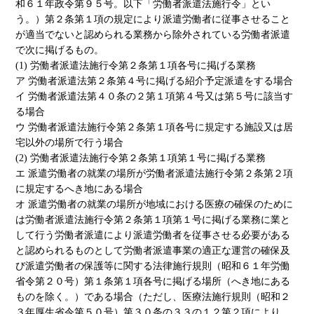
和６１年政令第９５号。以下「労働者派遣法施行令」とい
う。）第２条第１項の規定により派遣労働者に従事させること
が適当でないと認められる業務から除外されている労働者派遣
で次に掲げるもの。
(1) 労働者派遣法施行令第２条第１項各号に掲げる業務
ア 労働者派遣法第２条第４号に掲げる紹介予定派遣をする場合
イ 労働者派遣法第４０条の２第１項第４号又は第５号に該当す
る場合
ウ 労働者派遣法施行令第２条第１項各号に規定する施設又は居
宅以外の場所で行う場合
(2) 労働者派遣法施行令第２条第１項第１号に掲げる業務
エ 派遣労働者の就業の場所が労働者派遣法施行令第２条第２項
に規定するへき地にある場合
オ 派遣労働者の就業の場所が地域における医療の確保のために
は労働者派遣法施行令第２条第１項第１号に掲げる業務に業と
して行う労働者派遣により派遣労働者を従事させる必要がある
と認められるものとして労働者派遣事業の適正な運営の確保及
び派遣労働者の保護等に関する法律施行規則（昭和６１年労働
省令第２０号）第１条第１項各号に掲げる場所（へき地にある
ものを除く。）である場合（ただし、医療法施行規則（昭和２
３年厚生省令第５０号）第３０条の３３の１２第２項により、