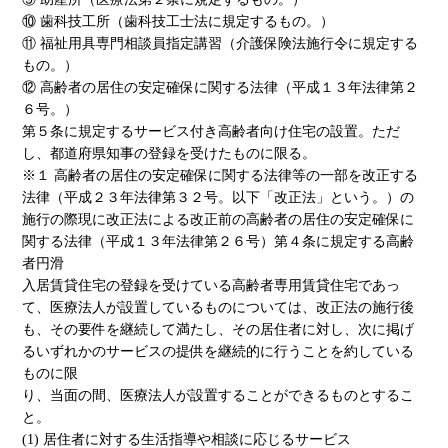
⑩ 歯科技工所（歯科技工士法に規定するもの。）
⑪ 福祉用具専門相談員指定講習（介護保険法施行令に規定する
もの。）
⑫ 高齢者の居住の安定確保に関する法律（平成１３年法律第２
６号。）
第５条に規定するサービス付き高齢者向け住宅の設置。ただ
し、都道府県知事の登録を受けたものに限る。
※１ 高齢者の居住の安定確保に関する法律等の一部を改正する
法律（平成２３年法律第３２号。以下「改正法」という。）の
施行の際現に改正法による改正前の高齢者の居住の安定確保に
関する法律（平成１３年法律第２６号）第４条に規定する高齢
者円滑
入居賃貸住宅の登録を受けている高齢者専用賃貸住宅であっ
て、医療法人が設置しているものについては、改正法の施行後
も、その要件を継続して満たし、その居住者に対し、次に掲げ
るいずれかのサービスの提供を継続的に行うことを約している
ものに限
り、当面の間、医療法人が設置することができるものとするこ
と。
(1) 居住者に対する生活指導や相談に応じるサービス