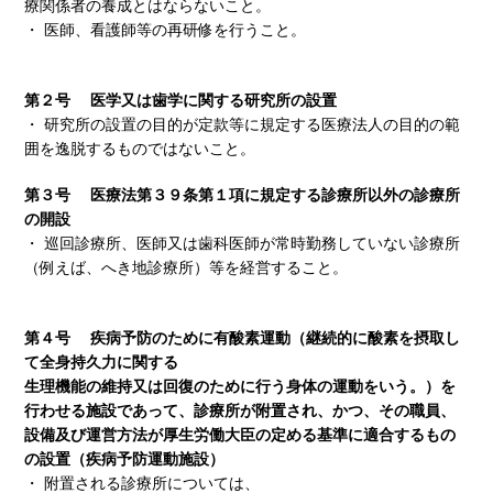
療関係者の養成とはならないこと。
・ 医師、看護師等の再研修を行うこと。
第２号 医学又は歯学に関する研究所の設置
・ 研究所の設置の目的が定款等に規定する医療法人の目的の範
囲を逸脱するものではないこと。
第３号 医療法第３９条第１項に規定する診療所以外の診療所
の開設
・ 巡回診療所、医師又は歯科医師が常時勤務していない診療所
（例えば、へき地診療所）等を経営すること。
第４号 疾病予防のために有酸素運動（継続的に酸素を摂取し
て全身持久力に関する
生理機能の維持又は回復のために行う身体の運動をいう。）を
行わせる施設であって、診療所が附置され、かつ、その職員、
設備及び運営方法が厚生労働大臣の定める基準に適合するもの
の設置（疾病予防運動施設）
・ 附置される診療所については、