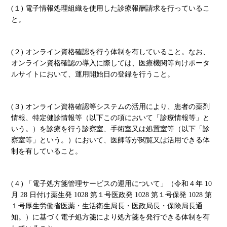
(１) 電子情報処理組織を使用した診療報酬請求を行っているこ
と。
(２) オンライン資格確認を行う体制を有していること。なお、
オンライン資格確認の導入に際しては、医療機関等向けポータ
ルサイトにおいて、運用開始日の登録を行うこと。
(３) オンライン資格確認等システムの活用により、患者の薬剤
情報、特定健診情報等（以下この項において「診療情報等」と
いう。）を診療を行う診察室、手術室又は処置室等（以下「診
察室等」という。）において、医師等が閲覧又は活用できる体
制を有していること。
(４) 「電子処方箋管理サービスの運用について」（令和４年 10
月 28 日付け薬生発 1028 第１号医政発 1028 第１号保発 1028 第
１号厚生労働省医薬・生活衛生局長・医政局長・保険局長通
知。）に基づく電子処方箋により処方箋を発行できる体制を有