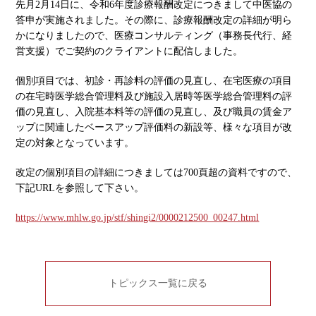
先月2月14日に、令和6年度診療報酬改定につきまして中医協の
答申が実施されました。その際に、診療報酬改定の詳細が明ら
かになりましたので、医療コンサルティング（事務長代行、経
営支援）でご契約のクライアントに配信しました。
個別項目では、初診・再診料の評価の見直し、在宅医療の項目
の在宅時医学総合管理料及び施設入居時等医学総合管理料の評
価の見直し、入院基本料等の評価の見直し、及び職員の賃金ア
ップに関連したベースアップ評価料の新設等、様々な項目が改
定の対象となっています。
改定の個別項目の詳細につきましては700頁超の資料ですので、
下記URLを参照して下さい。
https://www.mhlw.go.jp/stf/shingi2/0000212500_00247.html
トピックス一覧に戻る